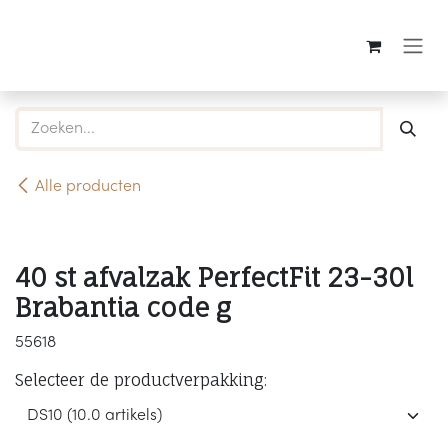
Overslaan naar inhoud
Alle producten
40 st afvalzak PerfectFit 23-30l
Brabantia code g
55618
Selecteer de productverpakking: