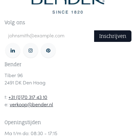
Volg ons
Inschrijven
Bender
Tiber 96
2491 DK Den Haag
t:
+31 (0)70 317 43 10
e:
verkoop@bender.nl
Openingstijden
Ma t/m do: 08:30 - 17:15