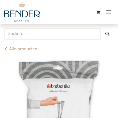
Overslaan naar inhoud
Alle producten