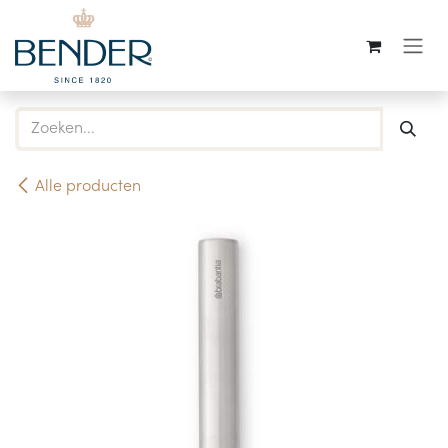
Overslaan naar inhoud
Alle producten