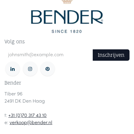
Volg ons
Inschrijven
Bender
Tiber 96
2491 DK Den Haag
t:
+31 (0)70 317 43 10
e:
verkoop@bender.nl