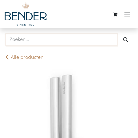
Overslaan naar inhoud
Alle producten