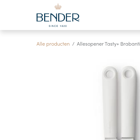
Overslaan naar inhoud
Alle producten
Allesopener Tasty+ Brabanti