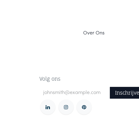
Ov
er Ons
Volg ons
Inschrijv