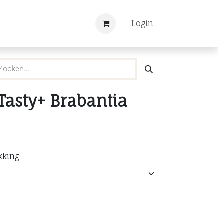
Nieuws
Registreren
Login
Tasty+ Brabantia
kking: