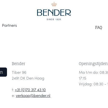
Part
ners
F
AQ
Bender
Openingstijden
en
Tiber 96
Ma t/m do: 08:3
2491 DK Den Haag
17:15
Vrijdag: 08:30 - 
t:
+31 (0)70 317 43 10
e:
verkoop@bender.nl