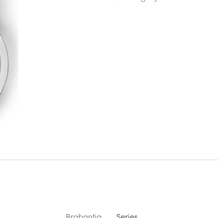
Brabantia
Series