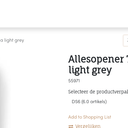
Producten
Merken
Referenties
Personaliseren
a light grey
Allesopener 
light grey
55971
Selecteer de productverpa
Add to Shopping List
Vergelijken