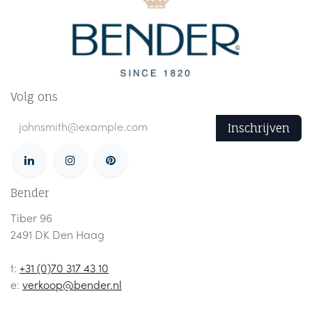
Volg ons
Inschrijven
Bender
Tiber 96
2491 DK Den Haag
t:
+31 (0)70 317 43 10
e:
verkoop@bender.nl