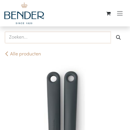
Overslaan naar inhoud
Alle producten