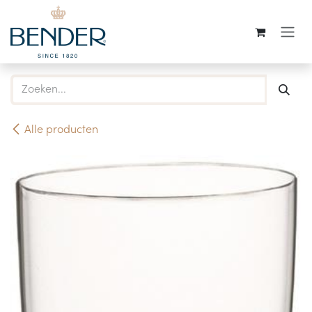
Overslaan naar inhoud
Alle producten