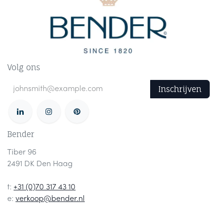
Volg ons
Inschrijven
Bender
Tiber 96
2491 DK Den Haag
t:
+31 (0)70 317 43 10
e:
verkoop@bender.nl