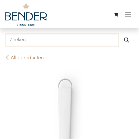
Overslaan naar inhoud
Alle producten