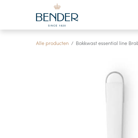
Overslaan naar inhoud
Alle producten
Bakkwast essential line Bra