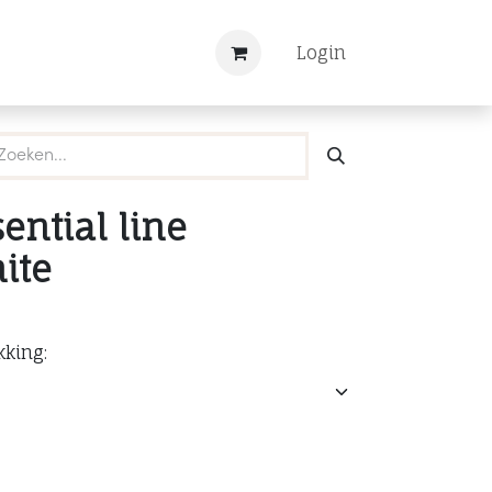
Nieuws
Registreren
Login
ential line
ite
kking: