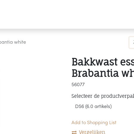
Producten
Merken
Referenties
Personaliseren
bantia white
Bakkwast ess
Brabantia wh
56077
Selecteer de productverpa
Add to Shopping List
Vergelijken