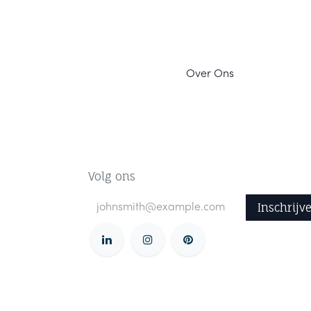
Ov
er Ons
Volg ons
Inschrijv