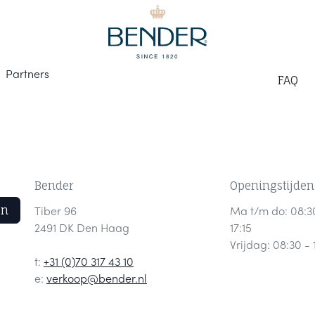
Part
ners
F
AQ
Bender
Openingstijden
en
Tiber 96
Ma t/m do: 08:3
2491 DK Den Haag
17:15
Vrijdag: 08:30 - 
t:
+31 (0)70 317 43 10
e:
verkoop@bender.nl