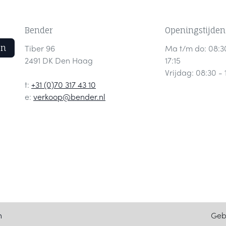
Bender
Openingstijden
en
Tiber 96
Ma t/m do: 08:3
2491 DK Den Haag
17:15
Vrijdag: 08:30 - 
t:
+31 (0)70 317 43 10
e:
verkoop@bender.nl
Geb
n