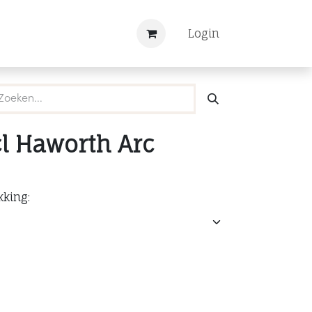
Nieuws
Registreren
Login
cl Haworth Arc
kking: