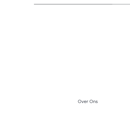
Ov
er Ons