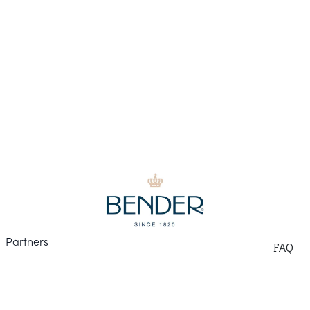
Part
ners
F
AQ