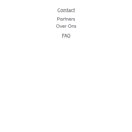
Contact
Part
ners
Ov
er Ons
F
AQ