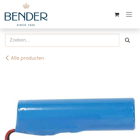
Overslaan naar inhoud
Alle producten