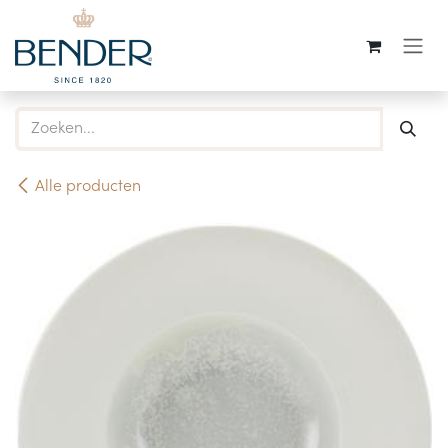
Overslaan naar inhoud
Alle producten