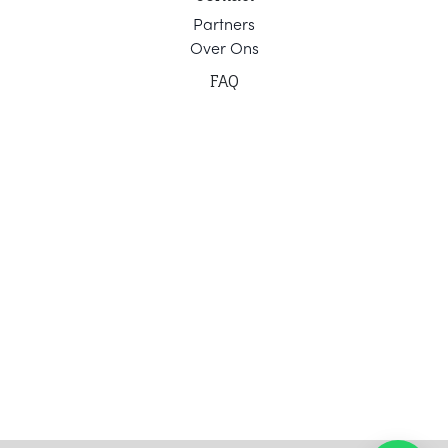
Part
ners
Ov
er Ons
F
AQ