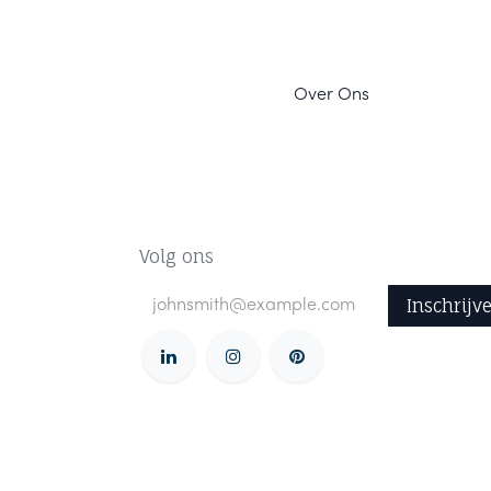
Ov
er Ons
Volg ons
Inschrijv