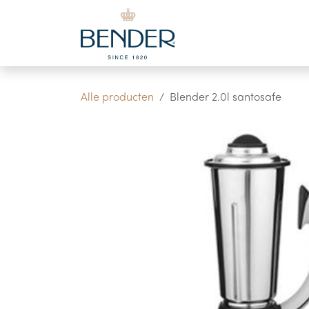
Overslaan naar inhoud
Alle producten
Blender 2.0l santosafe