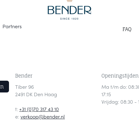
Part
ners
F
AQ
Bender
Openingstijden
en
Tiber 96
Ma t/m do: 08:3
2491 DK Den Haag
17:15
Vrijdag: 08:30 - 
t:
+31 (0)70 317 43 10
e:
verkoop@bender.nl