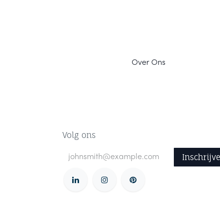
Ov
er Ons
Volg ons
Inschrijv