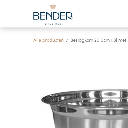
Overslaan naar inhoud
Alle producten
Beslagkom 20.0cm 1.8l met a