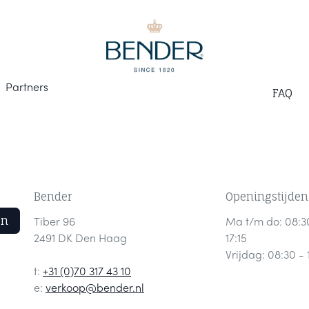
Part
ners
F
AQ
Bender
Openingstijden
en
Tiber 96
Ma t/m do: 08:3
2491 DK Den Haag
17:15
Vrijdag: 08:30 - 
t:
+31 (0)70 317 43 10
e:
verkoop@bender.nl