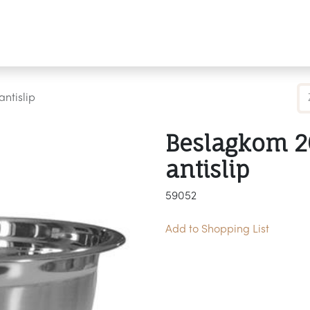
Producten
Merken
Referenties
Personaliseren
ntislip
Beslagkom 2
antislip
59052
Add to Shopping List