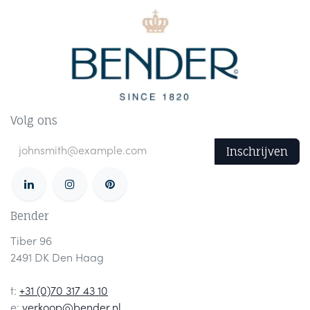
Volg ons
Inschrijven
Bender
Tiber 96
2491 DK Den Haag
t:
+31 (0)70 317 43 10
e:
verkoop@bender.nl