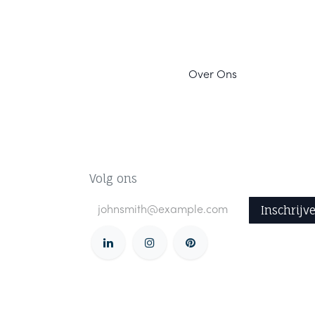
Ov
er Ons
Volg ons
Inschrijv