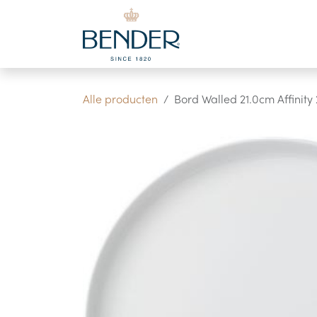
Overslaan naar inhoud
Alle producten
Bord Walled 21.0cm Affinity