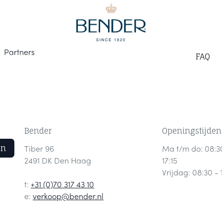
Part
ners
F
AQ
Bender
Openingstijden
en
Tiber 96
Ma t/m do: 08:3
2491 DK Den Haag
17:15
Vrijdag: 08:30 - 
t:
+31 (0)70 317 43 10
e:
verkoop@bender.nl