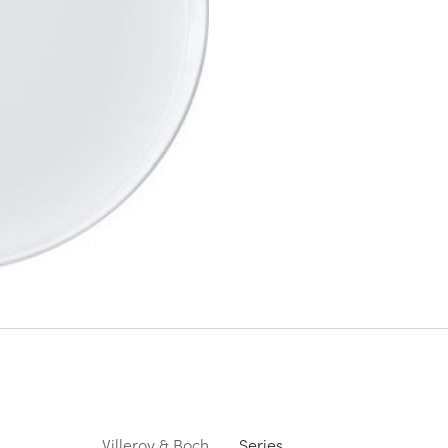
Villeroy & Boch
Series