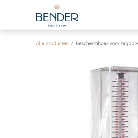
Overslaan naar inhoud
Alle producten
Beschermhoes voor regaa