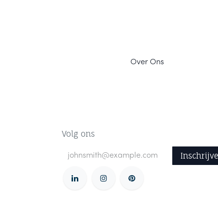
Ov
er Ons
Volg ons
Inschrijv