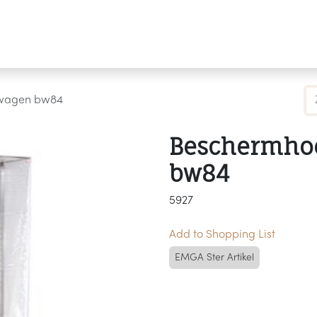
Producten
Merken
Referenties
Personaliseren
lwagen bw84
Beschermhoe
bw84
5927
Add to Shopping List
EMGA Ster Artikel