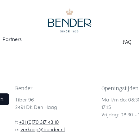
Part
ners
F
AQ
Bender
Openingstijden
en
Tiber 96
Ma t/m do: 08:3
2491 DK Den Haag
17:15
Vrijdag: 08:30 - 
t:
+31 (0)70 317 43 10
e:
verkoop@bender.nl