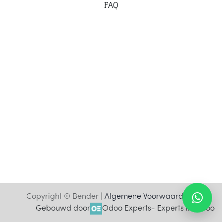
F
AQ
Copyright © Bender |
Algemene Voorwaarden
Gebouwd door
Odoo Experts
- Experts in Odoo