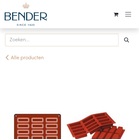
Overslaan naar inhoud
Alle producten