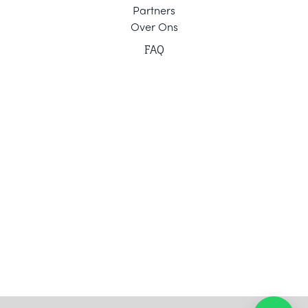
Part
ners
Ov
er Ons
F
AQ