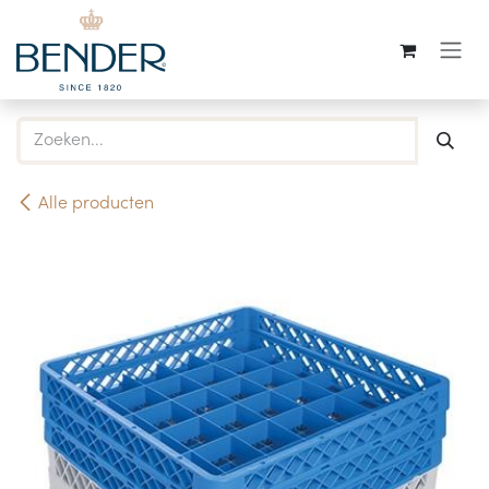
Overslaan naar inhoud
Alle producten