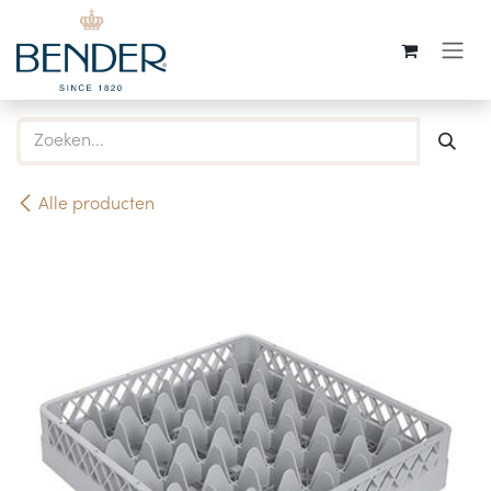
Overslaan naar inhoud
Alle producten