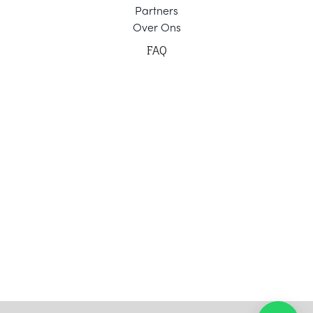
Part
ners
Ov
er Ons
F
AQ