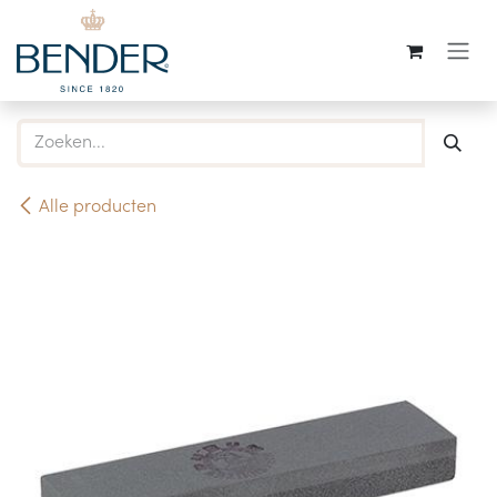
Overslaan naar inhoud
Alle producten