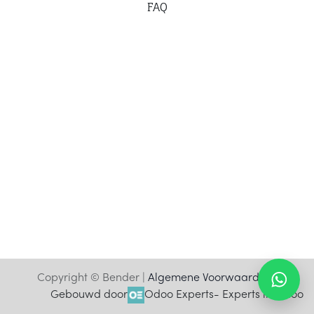
F
AQ
Copyright © Bender |
Algemene Voorwaarden
Gebouwd door
Odoo Experts
- Experts in Odoo