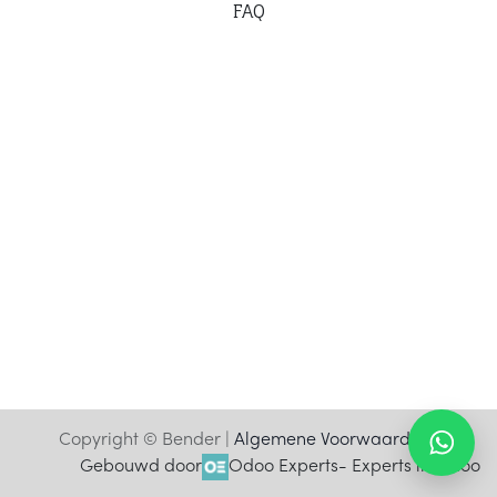
F
AQ
Copyright © Bender |
Algemene Voorwaarden
Gebouwd door
Odoo Experts
- Experts in Odoo