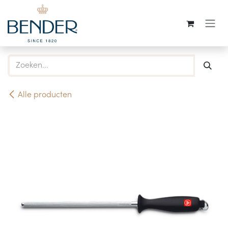
Overslaan naar inhoud
Alle producten