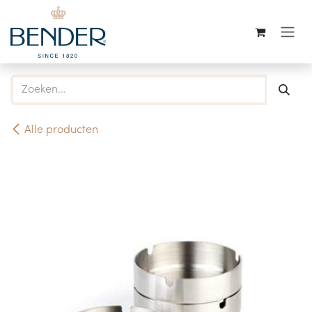
Overslaan naar inhoud
Alle producten