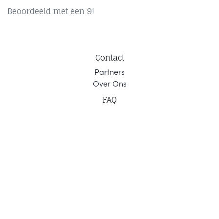
Beoordeeld met een 9!
Contact
Part
ners
Ov
er Ons
F
AQ