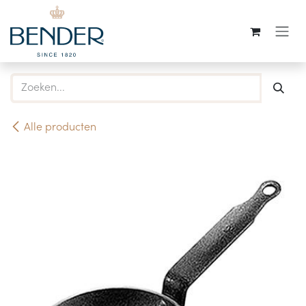
Overslaan naar inhoud
Alle producten