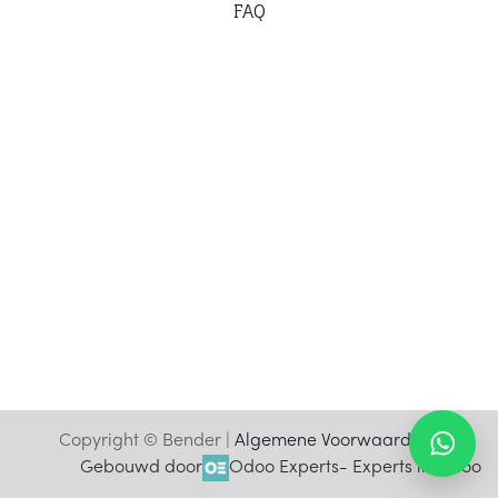
F
AQ
Copyright © Bender |
Algemene Voorwaarden
Gebouwd door
Odoo Experts
- Experts in Odoo