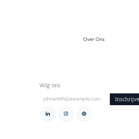
Ov
er Ons
Volg ons
Inschrijv