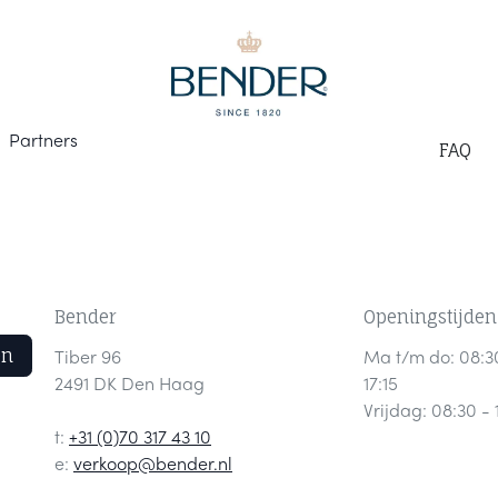
Part
ners
F
AQ
Bender
Openingstijden
en
Tiber 96
Ma t/m do: 08:3
2491 DK Den Haag
17:15
Vrijdag: 08:30 - 
t:
+31 (0)70 317 43 10
e:
verkoop@bender.nl