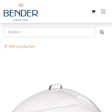
Overslaan naar inhoud
Alle producten