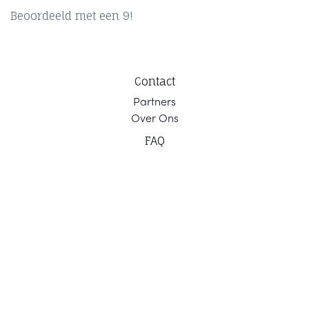
Beoordeeld met een 9!
Contact
Part
ners
Ov
er Ons
F
AQ