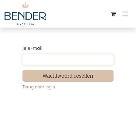
Overslaan naar inhoud
Je e-mail
Wachtwoord resetten
Terug naar login