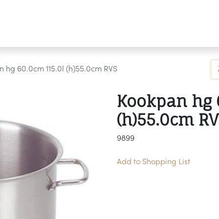
Producten
Merken
Referenties
Personaliseren
 hg 60.0cm 115.0l (h)55.0cm RVS
Kookpan hg 
(h)55.0cm RV
9899
Add to Shopping List