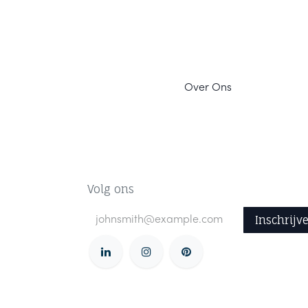
Ov
er Ons
Volg ons
Inschrijv