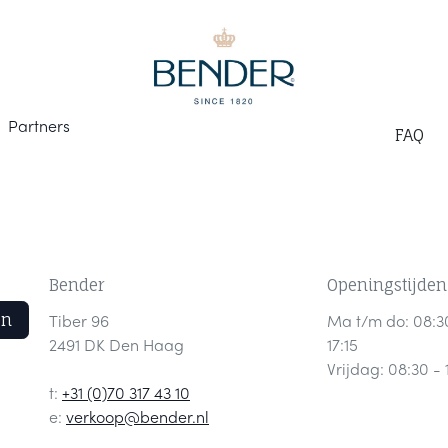
Part
ners
F
AQ
Bender
Openingstijden
en
Tiber 96
Ma t/m do: 08:3
2491 DK Den Haag
17:15
Vrijdag: 08:30 - 
t:
+31 (0)70 317 43 10
e:
verkoop@bender.nl