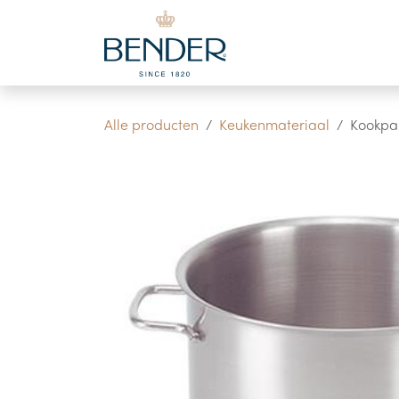
Overslaan naar inhoud
Alle producten
Keukenmateriaal
Kookpan