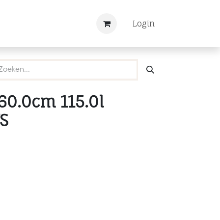
Nieuws
Registreren
Login
60.0cm 115.0l
S