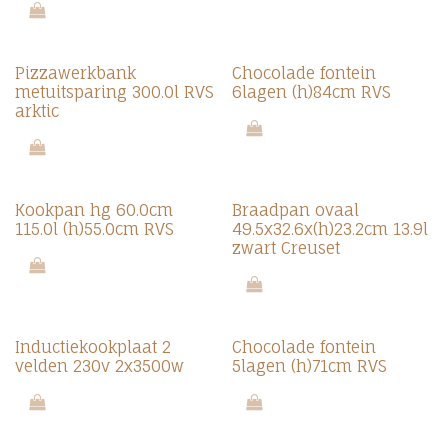
Pizzawerkbank
Chocolade fontein
metuitsparing 300.0l RVS
6lagen (h)84cm RVS
arktic
Kookpan hg 60.0cm
Braadpan ovaal
115.0l (h)55.0cm RVS
49.5x32.6x(h)23.2cm 13.9l
zwart Creuset
Inductiekookplaat 2
Chocolade fontein
velden 230v 2x3500w
5lagen (h)71cm RVS