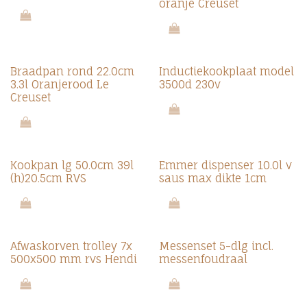
oranje Creuset
Braadpan rond 22.0cm
Inductiekookplaat model
3.3l Oranjerood Le
3500d 230v
Creuset
Kookpan lg 50.0cm 39l
Emmer dispenser 10.0l v
(h)20.5cm RVS
saus max dikte 1cm
Afwaskorven trolley 7x
Messenset 5-dlg incl.
500x500 mm rvs Hendi
messenfoudraal