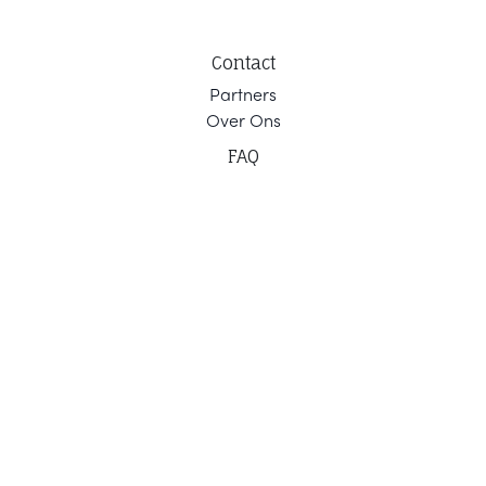
Contact
Part
ners
Ov
er Ons
F
AQ