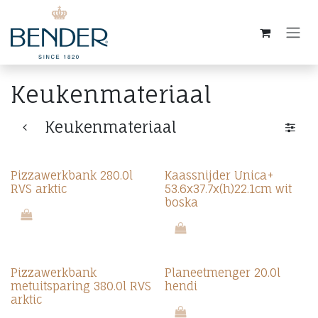
Overslaan naar inhoud
Keukenmateriaal
Keukenmateriaal
Pizzawerkbank 280.0l
Kaassnijder Unica+
RVS arktic
53.6x37.7x(h)22.1cm wit
boska
Pizzawerkbank
Planeetmenger 20.0l
metuitsparing 380.0l RVS
hendi
arktic