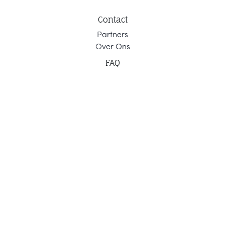
Contact
Part
ners
Ov
er Ons
F
AQ