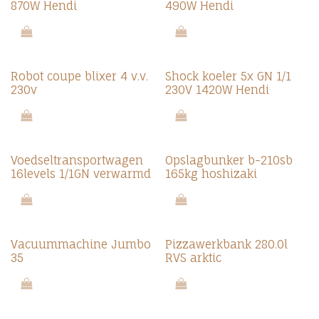
870W Hendi
490W Hendi
Robot coupe blixer 4 v.v.
Shock koeler 5x GN 1/1
230v
230V 1420W Hendi
Voedseltransportwagen
Opslagbunker b-210sb
16levels 1/1GN verwarmd
165kg hoshizaki
Vacuummachine Jumbo
Pizzawerkbank 280.0l
35
RVS arktic