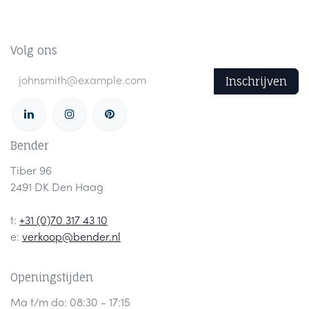
Volg ons
Inschrijven
Bender
Tiber 96
2491 DK Den Haag
t:
+31 (0)70 317 43 10
e:
verkoop@bender.nl
Openingstijden
Ma t/m do: 08:30 - 17:15