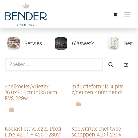
Overslaan naar inhoud
Servies
Glaswerk
Beste
Snelkoeler/vriezer
Inductiefornuis 4 pits
76.0x70.0cm(h)85.0cm
z/deuren 400v hendi
RVS 229w
Koelast en vriezer Profi
Koelvitrine met twee
Line 420 l + 420 l 230V
schappen 410 l 230V