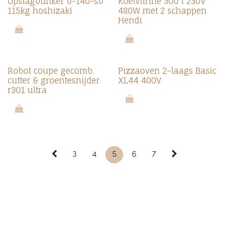
Opslagbunker b-140-sb
Koelvitrine 300 l 230V
115kg hoshizaki
480W met 2 schappen
Hendi
Robot coupe gecomb.
Pizzaoven 2-laags Basic
cutter & groentesnijder
XL44 400V
r301 ultra
3
4
5
6
7